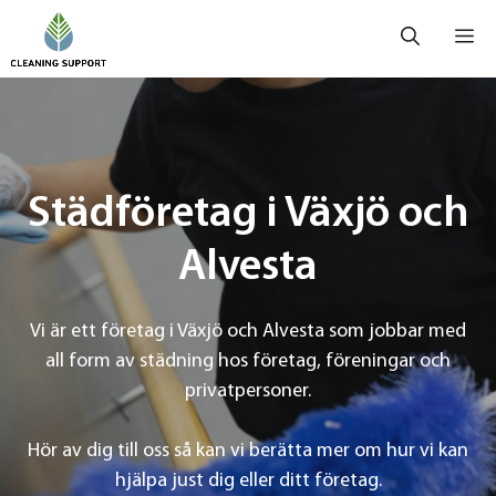
Hoppa
Me
till
innehåll
Städföretag i Växjö och
Alvesta
Vi är ett företag i Växjö och Alvesta som jobbar med
all form av städning hos företag, föreningar och
privatpersoner.
Hör av dig till oss så kan vi berätta mer om hur vi kan
hjälpa just dig eller ditt företag.